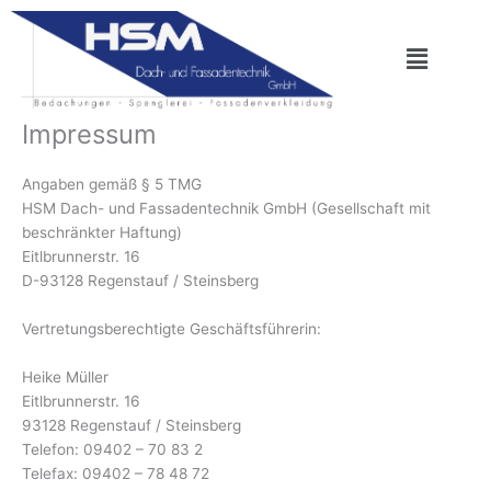
Zum
Inhalt
springen
Impressum
Angaben gemäß § 5 TMG
HSM Dach- und Fassadentechnik GmbH (Gesellschaft mit
beschränkter Haftung)
Eitlbrunnerstr. 16
D-93128 Regenstauf / Steinsberg
Vertretungsberechtigte Geschäftsführerin:
Heike Müller
Eitlbrunnerstr. 16
93128 Regenstauf / Steinsberg
Telefon: 09402 – 70 83 2
Telefax: 09402 – 78 48 72